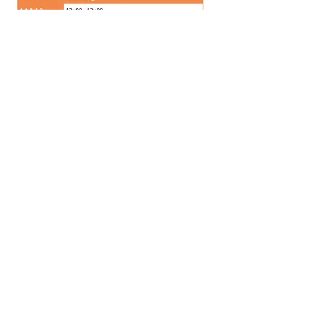
Uurrooster instrument individueel af
te spreken met de
instrumentleerkracht.
Alle uurroosters zijn onder
voorbehoud.